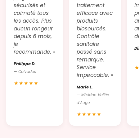
sécurisés et
traitement
i
colmaté tous
efficace avec
p
les accès. Plus
produits
a
aucun rongeur
biosourcés.
a
depuis 6 mois,
Contrôle
d
je
sanitaire
Di
recommande. »
passé sans
— 
remarque.
Philippe D.
Service
— Calvados
impeccable. »
★★★★★
Marie L.
— Mézidon Vallée
d’Auge
★★★★★