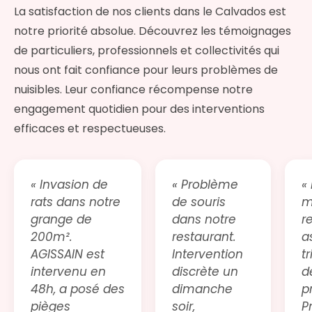
La satisfaction de nos clients dans le Calvados est
notre priorité absolue. Découvrez les témoignages
de particuliers, professionnels et collectivités qui
nous ont fait confiance pour leurs problèmes de
nuisibles. Leur confiance récompense notre
engagement quotidien pour des interventions
efficaces et respectueuses.
« Invasion de
« Problème
«
rats dans notre
de souris
m
grange de
dans notre
r
200m².
restaurant.
a
AGISSAIN est
Intervention
t
intervenu en
discrète un
d
48h, a posé des
dimanche
p
pièges
soir,
P