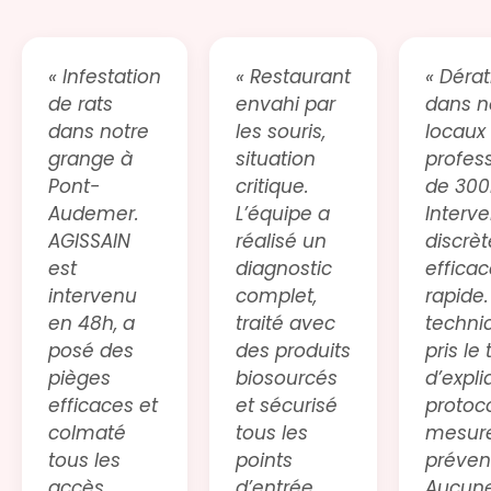
« Infestation
« Restaurant
« Dérat
de rats
envahi par
dans n
dans notre
les souris,
locaux
grange à
situation
profes
Pont-
critique.
de 300
Audemer.
L’équipe a
Interve
AGISSAIN
réalisé un
discrèt
est
diagnostic
efficac
intervenu
complet,
rapide.
en 48h, a
traité avec
techni
posé des
des produits
pris le
pièges
biosourcés
d’expli
efficaces et
et sécurisé
protoco
colmaté
tous les
mesur
tous les
points
préven
accès.
d’entrée.
Aucun