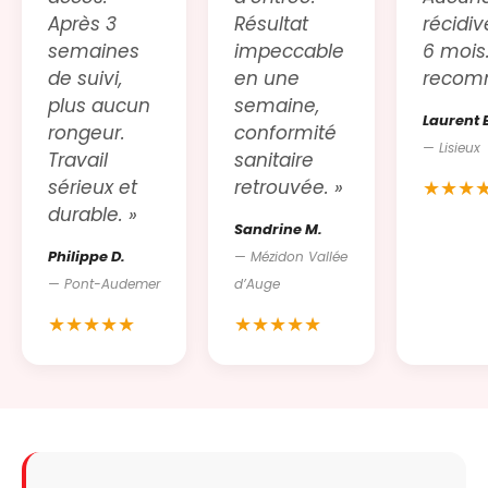
Après 3
Résultat
récidi
semaines
impeccable
6 mois
de suivi,
en une
recom
plus aucun
semaine,
Laurent 
rongeur.
conformité
— Lisieux
Travail
sanitaire
sérieux et
retrouvée. »
★★★
durable. »
Sandrine M.
Philippe D.
— Mézidon Vallée
— Pont-Audemer
d’Auge
★★★★★
★★★★★