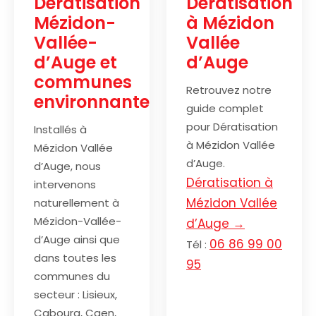
Dératisation
Dératisation
Mézidon-
à Mézidon
Vallée-
Vallée
d’Auge et
d’Auge
communes
Retrouvez notre
environnantes
guide complet
pour Dératisation
Installés à
à Mézidon Vallée
Mézidon Vallée
d’Auge.
d’Auge, nous
Dératisation à
intervenons
Mézidon Vallée
naturellement à
Mézidon-Vallée-
d’Auge →
d’Auge ainsi que
06 86 99 00
Tél :
dans toutes les
95
communes du
secteur : Lisieux,
Cabourg, Caen,