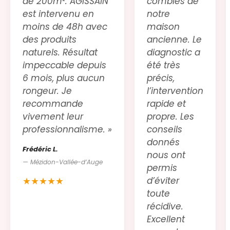
de 200m². AGISSAIN
combles de
est intervenu en
notre
moins de 48h avec
maison
des produits
ancienne. Le
naturels. Résultat
diagnostic a
impeccable depuis
été très
6 mois, plus aucun
précis,
rongeur. Je
l’intervention
recommande
rapide et
vivement leur
propre. Les
professionnalisme. »
conseils
donnés
Frédéric L.
nous ont
— Mézidon-Vallée-d’Auge
permis
★★★★★
d’éviter
toute
récidive.
Excellent