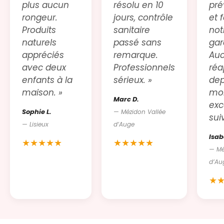
plus aucun
résolu en 10
pré
rongeur.
jours, contrôle
et 
Produits
sanitaire
not
naturels
passé sans
gar
appréciés
remarque.
Au
avec deux
Professionnels
réa
enfants à la
sérieux. »
dep
maison. »
moi
Marc D.
exc
Sophie L.
— Mézidon Vallée
suiv
— Lisieux
d’Auge
Isab
★★★★★
★★★★★
— Mé
d’Au
★