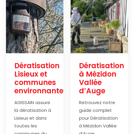
Dératisation
Dératisation
Lisieux et
à Mézidon
communes
Vallée
environnantes
d’Auge
AGISSAIN assure
Retrouvez notre
la dératisation à
guide complet
Lisieux et dans
pour Dératisation
toutes les
à Mézidon Vallée
communes du
d’Auge.