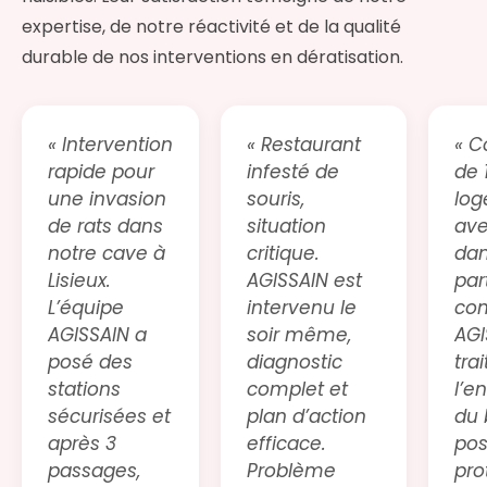
expertise, de notre réactivité et de la qualité
durable de nos interventions en dératisation.
« Intervention
« Restaurant
« C
rapide pour
infesté de
de 
une invasion
souris,
lo
de rats dans
situation
ave
notre cave à
critique.
dan
Lisieux.
AGISSAIN est
par
L’équipe
intervenu le
co
AGISSAIN a
soir même,
AGI
posé des
diagnostic
trai
stations
complet et
l’e
sécurisées et
plan d’action
du 
après 3
efficace.
pos
passages,
Problème
pro